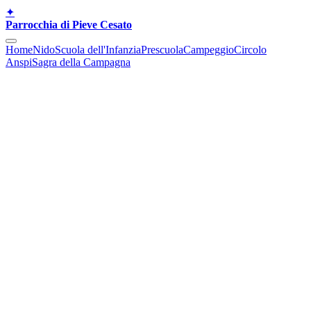
✦
Parrocchia di Pieve Cesato
Home
Nido
Scuola dell'Infanzia
Prescuola
Campeggio
Circolo
Anspi
Sagra della Campagna
Parrocchia di Pieve Cesato
Un luogo di comunità,
educazione e vita
condivisa.
Il sito raccoglie notizie, aggiornamenti e riferimenti utili
delle realtà della parrocchia.